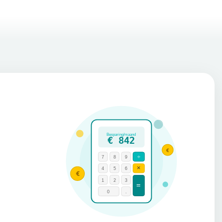
Besparing/maand
€ 842
€
÷
7
8
9
×
4
5
6
€
1
2
3
=
0
.