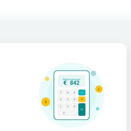
Besparing/maand
€ 842
€
÷
7
8
9
×
4
5
6
€
1
2
3
=
0
.