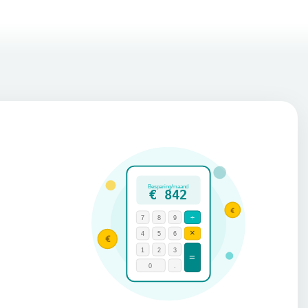
Besparing/maand
€ 842
€
÷
7
8
9
×
4
5
6
€
1
2
3
=
0
.