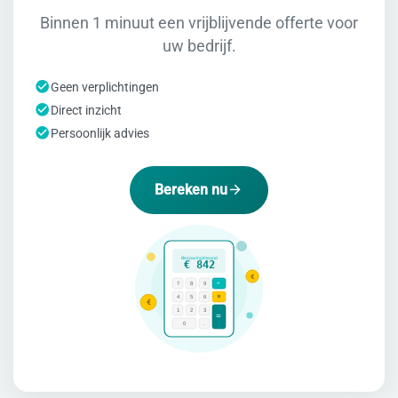
Binnen 1 minuut een vrijblijvende offerte voor
uw bedrijf.
Geen verplichtingen
Direct inzicht
Persoonlijk advies
Bereken nu
Besparing/maand
€ 842
€
÷
7
8
9
×
4
5
6
€
1
2
3
=
0
.