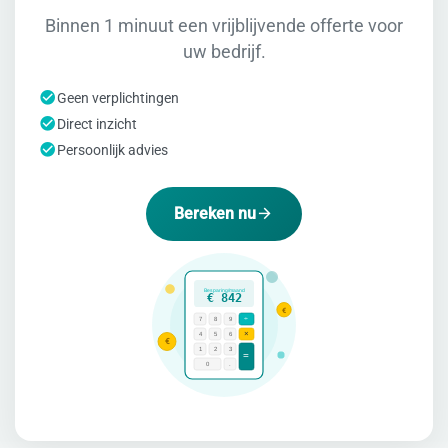
Binnen 1 minuut een vrijblijvende offerte voor
uw bedrijf.
Geen verplichtingen
Direct inzicht
Persoonlijk advies
Bereken nu
Besparing/maand
€ 842
€
÷
7
8
9
×
4
5
6
€
1
2
3
=
0
.