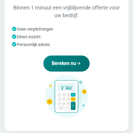
Binnen 1 minuut een vrijblijvende offerte voor
uw bedrijf.
Geen verplichtingen
Direct inzicht
Persoonlijk advies
Bereken nu
Besparing/maand
€ 842
€
÷
7
8
9
×
4
5
6
€
1
2
3
=
0
.