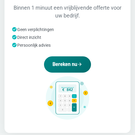
Binnen 1 minuut een vrijblijvende offerte voor
uw bedrijf.
Geen verplichtingen
Direct inzicht
Persoonlijk advies
Bereken nu
Besparing/maand
€ 842
€
÷
7
8
9
×
4
5
6
€
1
2
3
=
0
.