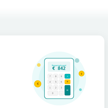
Besparing/maand
€ 842
€
÷
7
8
9
×
4
5
6
€
1
2
3
=
0
.