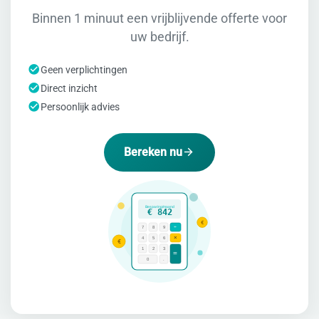
Binnen 1 minuut een vrijblijvende offerte voor
uw bedrijf.
Geen verplichtingen
Direct inzicht
Persoonlijk advies
Bereken nu
Besparing/maand
€ 842
€
÷
7
8
9
×
4
5
6
€
1
2
3
=
0
.