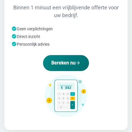
Binnen 1 minuut een vrijblijvende offerte voor
uw bedrijf.
Geen verplichtingen
Direct inzicht
Persoonlijk advies
Bereken nu
Besparing/maand
€ 842
€
÷
7
8
9
×
4
5
6
€
1
2
3
=
0
.