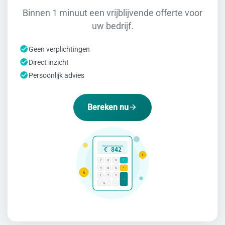
Binnen 1 minuut een vrijblijvende offerte voor
uw bedrijf.
Geen verplichtingen
Direct inzicht
Persoonlijk advies
Bereken nu
Besparing/maand
€ 842
€
÷
7
8
9
×
4
5
6
€
1
2
3
=
0
.