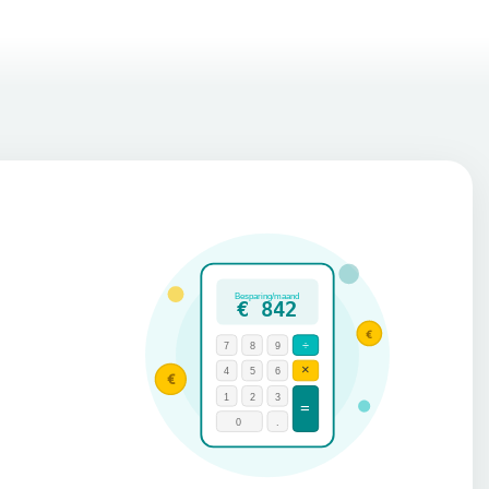
Besparing/maand
€ 842
€
÷
7
8
9
×
4
5
6
€
1
2
3
=
0
.