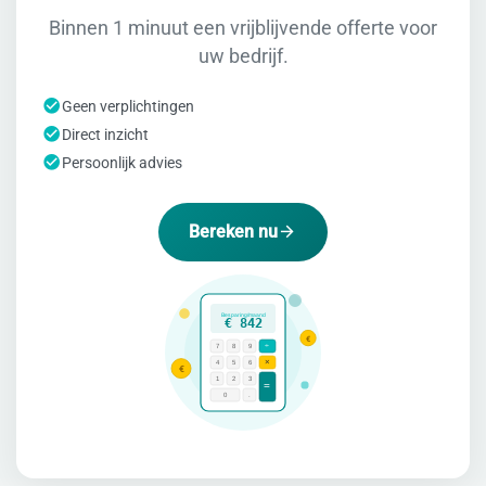
Binnen 1 minuut een vrijblijvende offerte voor
uw bedrijf.
Geen verplichtingen
Direct inzicht
Persoonlijk advies
Bereken nu
Besparing/maand
€ 842
€
÷
7
8
9
×
4
5
6
€
1
2
3
=
0
.