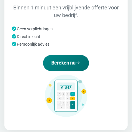
Binnen 1 minuut een vrijblijvende offerte voor
uw bedrijf.
Geen verplichtingen
Direct inzicht
Persoonlijk advies
Bereken nu
Besparing/maand
€ 842
€
÷
7
8
9
×
4
5
6
€
1
2
3
=
0
.