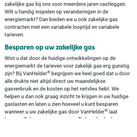
zakelijke gas bij ons voor meerdere jaren vastleggen.
Wilt u handig inspelen op veranderingen in de
energiemarkt? Dan bieden we u ook zakelijke gas
contracten met een variabele looptijd en variabele
tarieven.
Besparen op uw zakelijke gas
Wist u dat door de huidige ontwikkelingen op de
energiemarkt de tarieven voor zakelijk gas erg gunstig
®
zijn? Bij VanHelder
begrijpen we heel goed dat u door
alle drukte niet altijd direct uw maandelijkse
gasverbruik en de kosten op het netvlies hebt. We
helpen u dan ook graag inzicht te krijgen in uw huidige
gaslasten en laten u zien hoeveel u kunt besparen
®
wanneer u uw zakelijke gas door VanHelder
laat
leveren. Zeker wanneer gas een flink onderdeel
uitmaakt van uw bedrijfskosten kan een overstap naar
®
VanHelder
goed uitpakken!